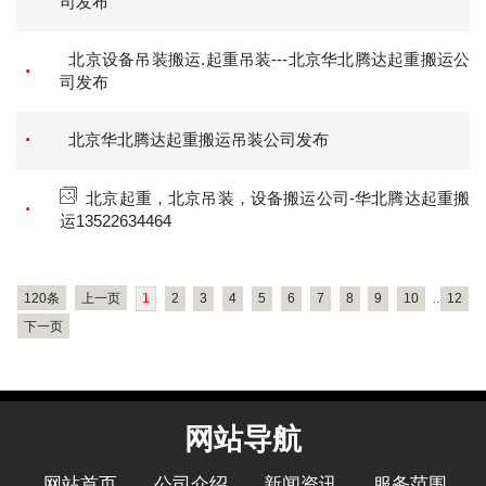
司发布
北京设备吊装搬运.起重吊装---北京华北腾达起重搬运公
·
司发布
·
北京华北腾达起重搬运吊装公司发布
北京起重，北京吊装，设备搬运公司-华北腾达起重搬
·
运13522634464
120条
上一页
1
2
3
4
5
6
7
8
9
10
..
12
下一页
网站导航
网站首页
公司介绍
新闻资讯
服务范围