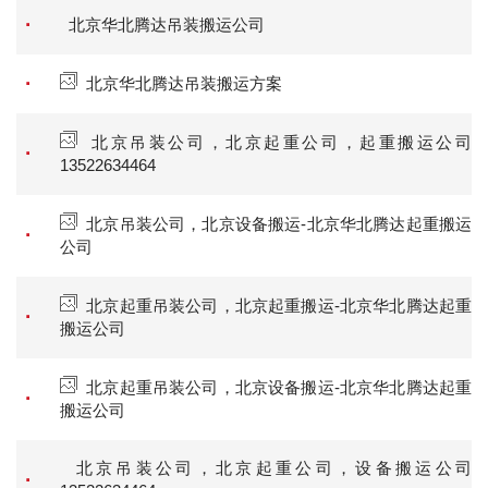
·
北京华北腾达吊装搬运公司
·
北京华北腾达吊装搬运方案
北京吊装公司，北京起重公司，起重搬运公司
·
13522634464
北京吊装公司，北京设备搬运-北京华北腾达起重搬运
·
公司
北京起重吊装公司，北京起重搬运-北京华北腾达起重
·
搬运公司
北京起重吊装公司，北京设备搬运-北京华北腾达起重
·
搬运公司
北京吊装公司，北京起重公司，设备搬运公司
·