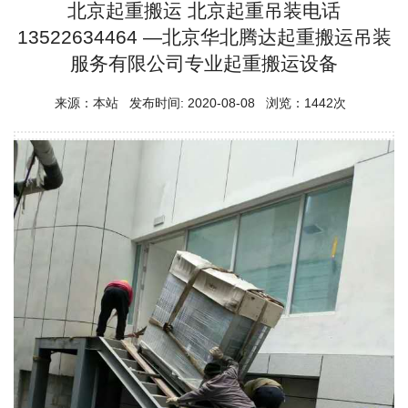
北京起重搬运 北京起重吊装电话
13522634464 —北京华北腾达起重搬运吊装
服务有限公司专业起重搬运设备
来源：本站 发布时间: 2020-08-08 浏览：1442次