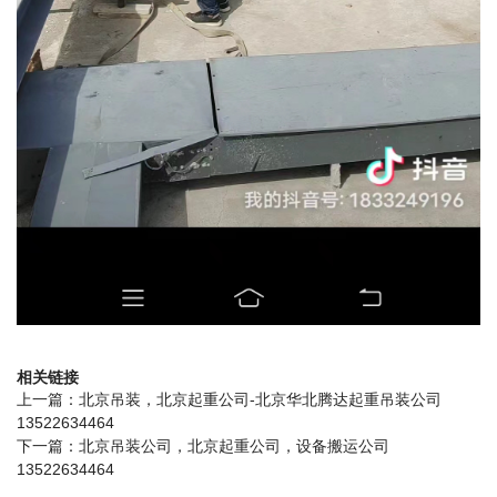
相关链接
上一篇：
北京吊装，北京起重公司-北京华北腾达起重吊装公司
13522634464
下一篇：
北京吊装公司，北京起重公司，设备搬运公司
13522634464