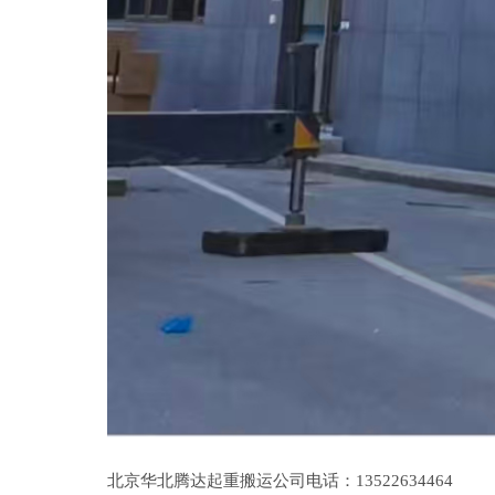
北京华北腾达起重搬运公司电话：13522634464